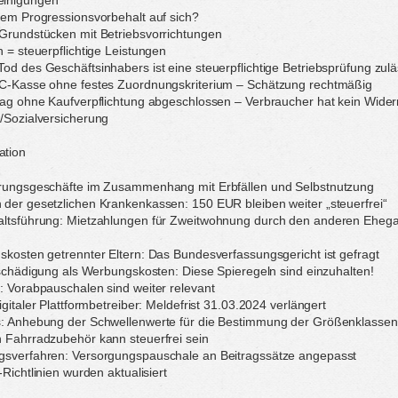
dem Progressionsvorbehalt auf sich?
Grundstücken mit Betriebsvorrichtungen
n = steuerpflichtige Leistungen
od des Geschäftsinhabers ist eine steuerpflichtige Betriebsprüfung zulä
PC-Kasse ohne festes Zuordnungskriterium – Schätzung rechtmäßig
rag ohne Kaufverpflichtung abgeschlossen – Verbraucher hat kein Wider
/Sozialversicherung
ation
erungsgeschäfte im Zusammenhang mit Erbfällen und Selbstnutzung
der gesetzlichen Krankenkassen: 150 EUR bleiben weiter „steuerfrei“
altsführung: Mietzahlungen für Zweitwohnung durch den anderen Eheg
skosten getrennter Eltern: Das Bundesverfassungsgericht ist gefragt
ntschädigung als Werbungskosten: Diese Spieregeln sind einzuhalten!
: Vorabpauschalen sind weiter relevant
igitaler Plattformbetreiber: Meldefrist 31.03.2024 verlängert
s: Anhebung der Schwellenwerte für die Bestimmung der Größenklassen
 Fahrradzubehör kann steuerfrei sein
gsverfahren: Versorgungspauschale an Beitragssätze angepasst
-Richtlinien wurden aktualisiert