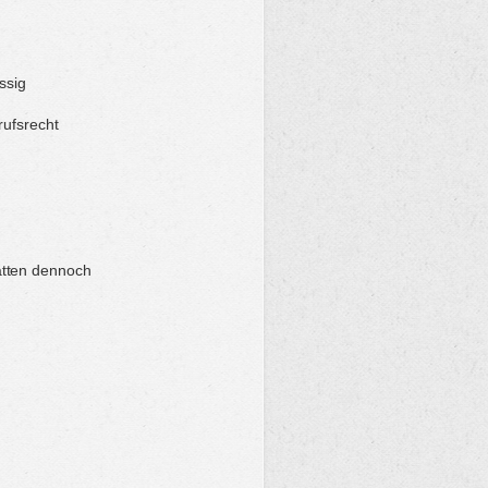
ssig
rufsrecht
atten dennoch