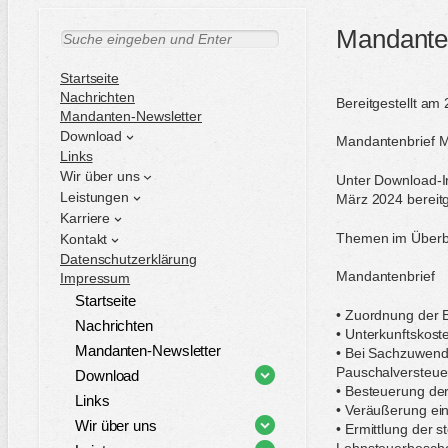
Mandante
S
u
c
Startseite
h
Nachrichten
Bereitgestellt am
e
Mandanten-Newsletter
n
Download
Mandantenbrief 
Links
Wir über uns
Unter Download-I
Leistungen
März 2024 bereitge
Karriere
Themen im Überbl
Kontakt
Datenschutzerklärung
Mandantenbrief
Impressum
Startseite
• Zuordnung der Er
Nachrichten
• Unterkunftskost
Mandanten-Newsletter
• Bei Sachzuwendu
Pauschalversteue
Download
• Besteuerung der
Links
• Veräußerung ein
Wir über uns
• Ermittlung der 
Lohnsteuerbesch