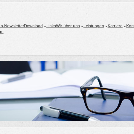
n-Newsletter
Download
Links
Wir über uns
Leistungen
Karriere
Kon
um