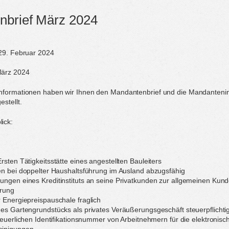
nbrief März 2024
 29. Februar 2024
März 2024
nformationen haben wir Ihnen den Mandantenbrief und die Mandantenin
stellt.
ick:
sten Tätigkeitsstätte eines angestellten Bauleiters
en bei doppelter Haushaltsführung im Ausland abzugsfähig
ngen eines Kreditinstituts an seine Privatkunden zur allgemeinen Kund
rung
 Energiepreispauschale fraglich
es Gartengrundstücks als privates Veräußerungsgeschäft steuerpflichti
steuerlichen Identifikationsnummer von Arbeitnehmern für die elektronis
einigungen