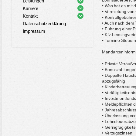
Leistungen
• Was hat es mit 
Karriere
• Vermietung von 
Kontakt
• Kontrollgebühre
• Auch nach dem T
Datenschutzerklärung
• Führung einer 
Impressum
• Kfz-Leasingvert
• Termine Steuern
Mandanteninform
• Private Veräuß
• Bonuszahlungen 
• Doppelte Haush
abzugsfähig
• Kinderbetreuung
• Vorfälligkeitse
• Investmentfonds
• Meldepflichten d
• Jahresabschlus
• Überlassung von
• Lohnsteuerabzu
• Geringfügigkeits
• Verzugszinsen