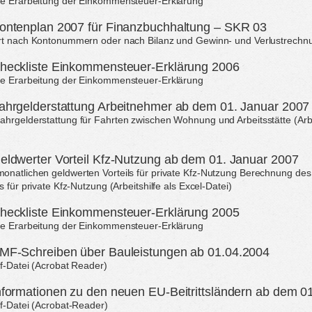
ie Erarbeitung der Einkommensteuer-Erklärung
ontenplan 2007 für Finanzbuchhaltung – SKR 03
ert nach Kontonummern oder nach Bilanz und Gewinn- und Verlustrechnu
heckliste Einkommensteuer-Erklärung 2006
ie Erarbeitung der Einkommensteuer-Erklärung
ahrgelderstattung Arbeitnehmer ab dem 01. Januar 2007
hrgelderstattung für Fahrten zwischen Wohnung und Arbeitsstätte (Arbei
eldwerter Vorteil Kfz-Nutzung ab dem 01. Januar 2007
natlichen geldwerten Vorteils für private Kfz-Nutzung Berechnung des
s für private Kfz-Nutzung (Arbeitshilfe als Excel-Datei)
heckliste Einkommensteuer-Erklärung 2005
ie Erarbeitung der Einkommensteuer-Erklärung
MF-Schreiben über Bauleistungen ab 01.04.2004
df-Datei (Acrobat Reader)
nformationen zu den neuen EU-Beitrittsländern ab dem 0
df-Datei (Acrobat-Reader)