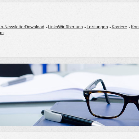
n-Newsletter
Download
Links
Wir über uns
Leistungen
Karriere
Kon
um