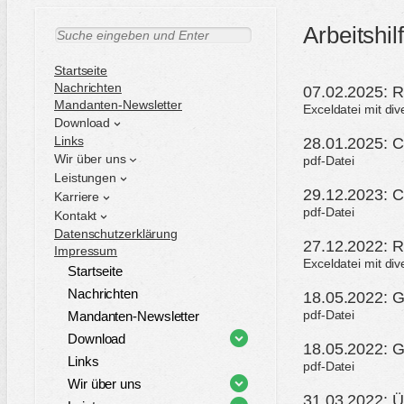
Arbeitshil
S
u
c
Startseite
h
Nachrichten
07.02.2025: 
e
Mandanten-Newsletter
Exceldatei mit d
n
Download
Links
28.01.2025: C
Wir über uns
pdf-Datei
Leistungen
29.12.2023: C
Karriere
pdf-Datei
Kontakt
Datenschutzerklärung
27.12.2022: 
Impressum
Exceldatei mit d
Startseite
Nachrichten
18.05.2022: G
pdf-Datei
Mandanten-Newsletter
Download
18.05.2022: 
Links
pdf-Datei
Wir über uns
31.03.2022: Ü