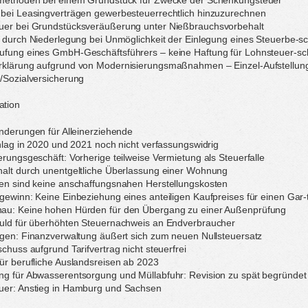
 bei Leasingverträgen gewerbesteuerrechtlich hinzuzurechnen
uer bei Grundstücksveräußerung unter Nießbrauchsvorbehalt
g durch Niederlegung bei Unmöglichkeit der Einlegung eines Steuerbe-s
ufung eines GmbH-Geschäftsführers – keine Haftung für Lohnsteuer-sc
rklärung aufgrund von Modernisierungsmaßnahmen – Einzel-Aufstellung 
/Sozialversicherung
ation
änderungen für Alleinerziehende
chlag in 2020 und 2021 noch nicht verfassungswidrig
erungsgeschäft: Vorherige teilweise Vermietung als Steuerfalle
halt durch unentgeltliche Überlassung einer Wohnung
gen sind keine anschaffungsnahen Herstellungskosten
gewinn: Keine Einbeziehung eines anteiligen Kaufpreises für einen Gar-
au: Keine hohen Hürden für den Übergang zu einer Außenprüfung
huld für überhöhten Steuernachweis an Endverbraucher
agen: Finanzverwaltung äußert sich zum neuen Nullsteuersatz
chuss aufgrund Tarifvertrag nicht steuerfrei
ür berufliche Auslandsreisen ab 2023
ng für Abwasserentsorgung und Müllabfuhr: Revision zu spät begründet
uer: Anstieg in Hamburg und Sachsen