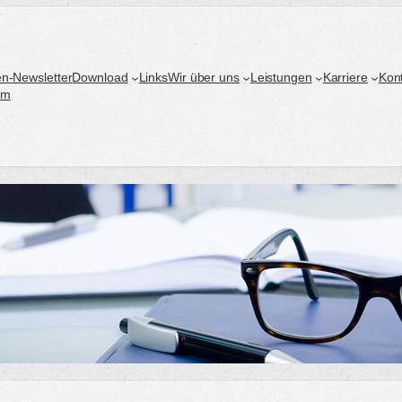
n-Newsletter
Download
Links
Wir über uns
Leistungen
Karriere
Kon
um