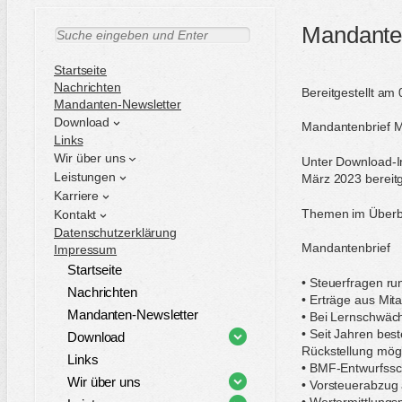
Mandante
S
u
c
Startseite
h
Nachrichten
Bereitgestellt am
e
Mandanten-Newsletter
n
Download
Mandantenbrief 
Links
Wir über uns
Unter Download-I
Leistungen
März 2023 bereitge
Karriere
Themen im Überbl
Kontakt
Datenschutzerklärung
Mandantenbrief
Impressum
Startseite
• Steuerfragen ru
Nachrichten
• Erträge aus Mit
Mandanten-Newsletter
• Bei Lernschwäc
• Seit Jahren bes
Download
Rückstellung mög
Links
• BMF-Entwurfssc
Wir über uns
• Vorsteuerabzug
• Wertermittlung