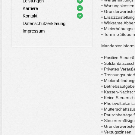
Leistungen
• Wartungskosten
Karriere
• Grunderwerbste
Kontakt
• Ersatzzustellun
• Wirksame Abber
Datenschutzerklärung
• Mieterhöhungse
Impressum
• Termine Steuern
Mandanteninform
• Positive Steuer
• Solidaritätszus
• Privates Veräuß
• Trennungsunter
• Mieterabfindun
• Betriebsaufgabe
• Kassen-Nachsch
• Keine Steuersc
• Photovoltaikanl
• Mutterschaftszus
• Pauschbeträge f
• Steuerermäßigu
• Grunderwerbste
• Verzugszinsen