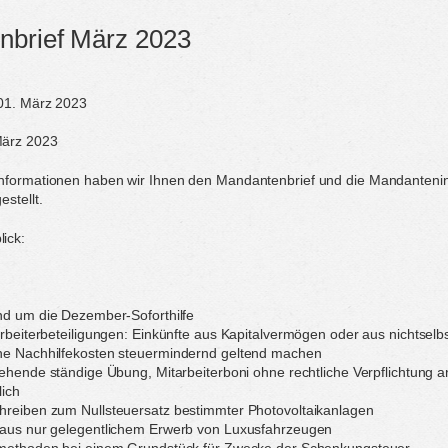
nbrief März 2023
 01. März 2023
März 2023
nformationen haben wir Ihnen den Mandantenbrief und die Mandantenin
stellt.
ick:
nd um die Dezember-Soforthilfe
arbeiterbeteiligungen: Einkünfte aus Kapitalvermögen oder aus nichtselbs
he Nachhilfekosten steuermindernd geltend machen
tehende ständige Übung, Mitarbeiterboni ohne rechtliche Verpflichtung a
lich
hreiben zum Nullsteuersatz bestimmter Photovoltaikanlagen
 aus nur gelegentlichem Erwerb von Luxusfahrzeugen
smethoden bei einem Grundstück für Zwecke der Schenkungsteuer