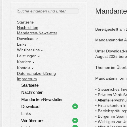
Mandanten
S
u
c
Startseite
h
Nachrichten
Bereitgestellt am 
e
Mandanten-Newsletter
n
Download
Mandantenbrief A
Links
Wir über uns
Unter Download-I
Leistungen
August 2025 bereit
Karriere
Themen im Überbl
Kontakt
Datenschutzerklärung
Mandanteninform
Impressum
Startseite
• Steuerliches In
Nachrichten
• Privates Veräu
Mandanten-Newsletter
• Altenteilerwoh
• Finanzkonten-In
Download
• Betriebsprüfung
Links
• Burger im Sparm
Wir über uns
• Wichtiges zur Um
• Alles Wichtige 