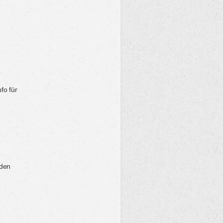
fo für
-den