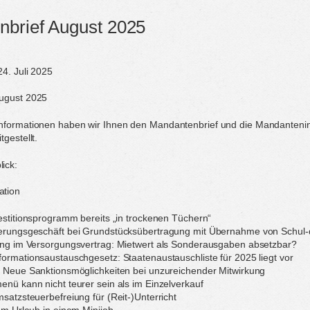
brief August 2025
24. Juli 2025
ugust 2025
nformationen haben wir Ihnen den Mandantenbrief und die Mandantenin
gestellt.
ick:
ation
vestitionsprogramm bereits „in trockenen Tüchern“
ßerungsgeschäft bei Grundstücksübertragung mit Übernahme von Schul
nung im Versorgungsvertrag: Mietwert als Sonderausgaben absetzbar?
formationsaustauschgesetz: Staatenaustauschliste für 2025 liegt vor
: Neue Sanktionsmöglichkeiten bei unzureichender Mitwirkung
enü kann nicht teurer sein als im Einzelverkauf
satzsteuerbefreiung für (Reit-)Unterricht
zum Urlaub in einem Minijob