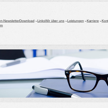
n-Newsletter
Download
Links
Wir über uns
Leistungen
Karriere
Kon
um