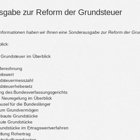
sgabe zur Reform der Grundsteuer
nformationen haben wir Ihnen eine Sonderausgabe zur Reform der Grund
lick:
 Grundsteuer im Überblick
 Berechnung
itswert
dsteuermesszahl
dsteuerhebesetz
ng des Bundesverfassungsgerichts
e Neuregelung im Überblick
usel für die Bundeslänger
 zum Grundvermögen
baute Grundstücke
ute Grundstücke
undstücke im Ertragswertverfahren
ttlung Rohertrag
rtschaftungskosten