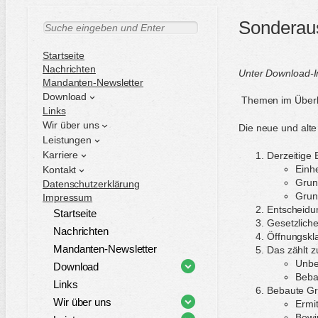
Sonderau
S
u
c
Startseite
h
Nachrichten
Unter Download-I
e
Mandanten-Newsletter
n
Download
Themen im Überb
Links
Wir über uns
Die neue und alte
Leistungen
Karriere
Derzeitige
Einhe
Kontakt
Grun
Datenschutzerklärung
Grun
Impressum
Entscheidu
Startseite
Gesetzlich
Nachrichten
Öffnungskla
Mandanten-Newsletter
Das zählt
Unbe
Download
Beba
Links
Bebaute Gr
Wir über uns
Ermi
Bewi