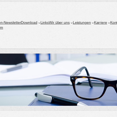
n-Newsletter
Download
Links
Wir über uns
Leistungen
Karriere
Kon
um