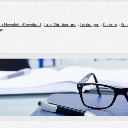
n-Newsletter
Download
Links
Wir über uns
Leistungen
Karriere
Kon
um