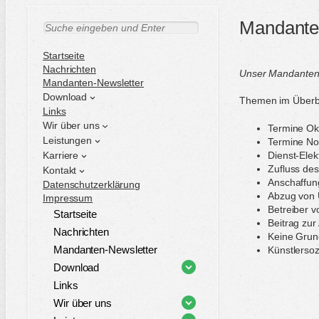
Mandanten
S
u
c
Startseite
h
Nachrichten
Unser Mandantenbr
e
Mandanten-Newsletter
n
Download
Themen im Überbl
Links
Wir über uns
Termine Ok
Leistungen
Termine N
Karriere
Dienst-Elek
Zufluss des
Kontakt
Anschaffun
Datenschutzerklärung
Abzug von 
Impressum
Betreiber v
Startseite
Beitrag zur
Nachrichten
Keine Grun
Mandanten-Newsletter
Künstlersoz
Download
Links
Wir über uns