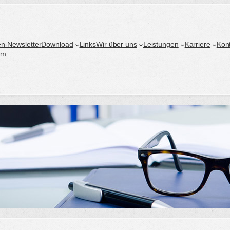
n-Newsletter
Download
Links
Wir über uns
Leistungen
Karriere
Kon
um