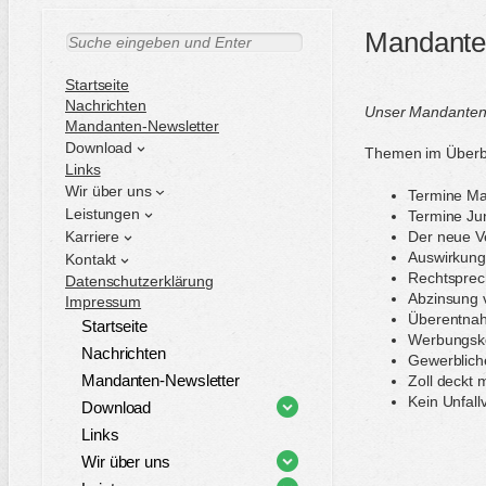
Mandante
S
u
c
Startseite
h
Nachrichten
Unser Mandantenbr
e
Mandanten-Newsletter
n
Download
Themen im Überbl
Links
Wir über uns
Termine Ma
Leistungen
Termine Ju
Karriere
Der neue Ve
Auswirkunge
Kontakt
Rechtsprech
Datenschutzerklärung
Abzinsung 
Impressum
Überentnah
Startseite
Werbungsko
Nachrichten
Gewerblich
Mandanten-Newsletter
Zoll deckt 
Kein Unfal
Download
Links
Wir über uns