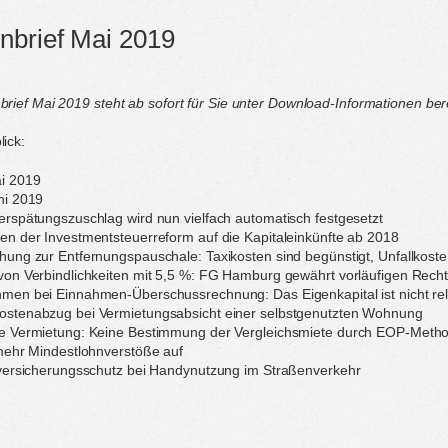
nbrief Mai 2019
ief Mai 2019 steht ab sofort für Sie unter Download-Informationen bere
ick:
i 2019
ni 2019
rspätungszuschlag wird nun vielfach automatisch festgesetzt
n der Investmentsteuerreform auf die Kapitaleinkünfte ab 2018
ung zur Entfernungspauschale: Taxikosten sind begünstigt, Unfallkoste
von Verbindlichkeiten mit 5,5 %: FG Hamburg gewährt vorläufigen Rech
men bei Einnahmen-Überschussrechnung: Das Eigenkapital ist nicht re
stenabzug bei Vermietungsabsicht einer selbstgenutzten Wohnung
e Vermietung: Keine Bestimmung der Vergleichsmiete durch EOP-Meth
mehr Mindestlohnverstöße auf
lversicherungsschutz bei Handynutzung im Straßenverkehr