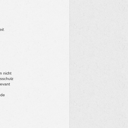
it.
n nicht
tsschutz
levant
ode