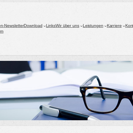
n-Newsletter
Download
Links
Wir über uns
Leistungen
Karriere
Kon
um