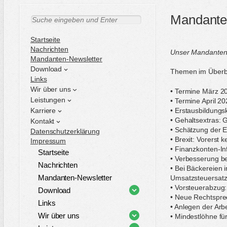
Mandante
S
u
c
Startseite
h
Nachrichten
Unser Mandantenbr
e
Mandanten-Newsletter
n
Download
Themen im Überbl
Links
Wir über uns
• Termine März 2
Leistungen
• Termine April 2
Karriere
• Erstausbildungs
• Gehaltsextras: 
Kontakt
• Schätzung der 
Datenschutzerklärung
• Brexit: Vorerst
Impressum
• Finanzkonten-In
Startseite
• Verbesserung be
Nachrichten
• Bei Bäckereien 
Mandanten-Newsletter
Umsatzsteuersat
• Vorsteuerabzug:
Download
• Neue Rechtspre
Links
• Anlegen der Arb
Wir über uns
• Mindestlöhne fü