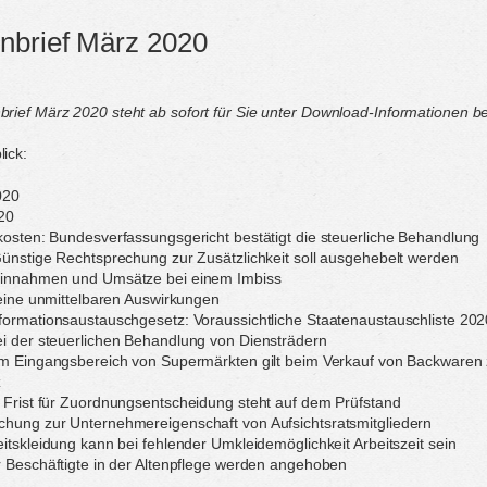
nbrief März 2020
ief März 2020 steht ab sofort für Sie unter Download-Informationen be
ick:
020
020
kosten: Bundesverfassungsgericht bestätigt die steuerliche Behandlung
Günstige Rechtsprechung zur Zusätzlichkeit soll ausgehebelt werden
Einnahmen und Umsätze bei einem Imbiss
 keine unmittelbaren Auswirkungen
formationsaustauschgesetz: Voraussichtliche Staatenaustauschliste 202
i der steuerlichen Behandlung von Diensträdern
im Eingangsbereich von Supermärkten gilt beim Verkauf von Backwaren 
z
 Frist für Zuordnungsentscheidung steht auf dem Prüfstand
chung zur Unternehmereigenschaft von Aufsichtsratsmitgliedern
eitskleidung kann bei fehlender Umkleidemöglichkeit Arbeitszeit sein
r Beschäftigte in der Altenpflege werden angehoben