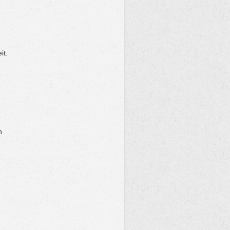
it.
n