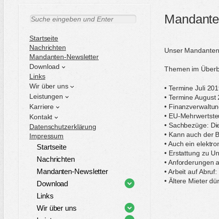
Mandanten
S
u
c
Startseite
h
Nachrichten
Unser Mandantenbr
e
Mandanten-Newsletter
n
Download
Themen im Überbl
Links
Wir über uns
• Termine Juli 20
Leistungen
• Termine August
Karriere
• Finanzverwaltung
• EU-Mehrwertste
Kontakt
• Sachbezüge: Di
Datenschutzerklärung
• Kann auch der B
Impressum
• Auch ein elektr
Startseite
• Erstattung zu U
Nachrichten
• Anforderungen a
Mandanten-Newsletter
• Arbeit auf Abru
• Ältere Mieter d
Download
Links
Wir über uns