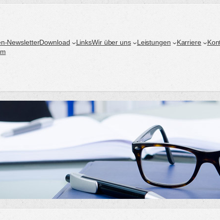
n-Newsletter
Download
Links
Wir über uns
Leistungen
Karriere
Kon
um