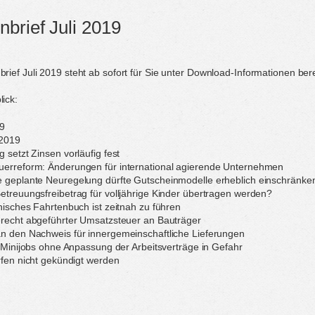
brief Juli 2019
ief Juli 2019 steht ab sofort für Sie unter Download-Informationen bere
ick:
19
 2019
 setzt Zinsen vorläufig fest
uerreform: Änderungen für international agierende Unternehmen
e geplante Neuregelung dürfte Gutscheinmodelle erheblich einschränke
etreuungsfreibetrag für volljährige Kinder übertragen werden?
onisches Fahrtenbuch ist zeitnah zu führen
nrecht abgeführter Umsatzsteuer an Bauträger
n den Nachweis für innergemeinschaftliche Lieferungen
f: Minijobs ohne Anpassung der Arbeitsverträge in Gefahr
ürfen nicht gekündigt werden