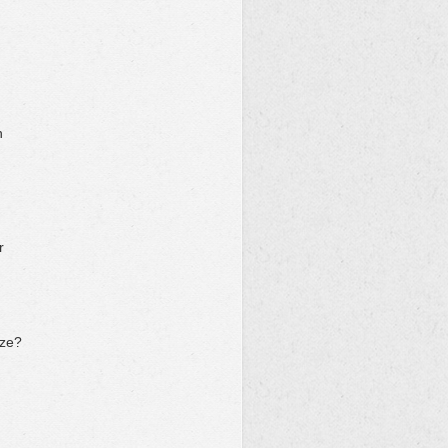
n
r
nze?