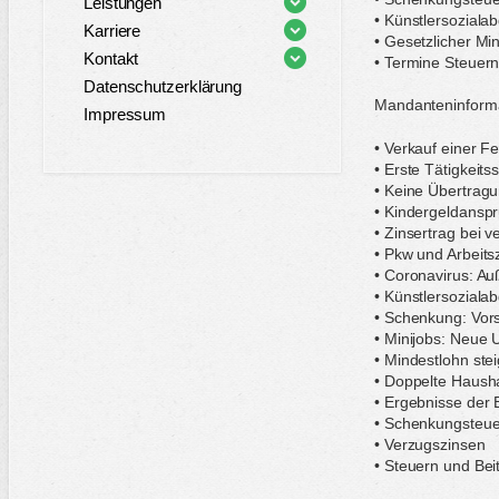
Leistungen
• Künstlersoziala
Karriere
• Gesetzlicher Mi
Kontakt
• Termine Steuern
Datenschutzerklärung
Mandanteninform
Impressum
• Verkauf einer F
• Erste Tätigkeit
• Keine Übertragu
• Kindergeldanspr
• Zinsertrag bei 
• Pkw und Arbeits
• Coronavirus: Au
• Künstlersoziala
• Schenkung: Vors
• Minijobs: Neue 
• Mindestlohn stei
• Doppelte Hausha
• Ergebnisse der 
• Schenkungsteue
• Verzugszinsen
• Steuern und Bei