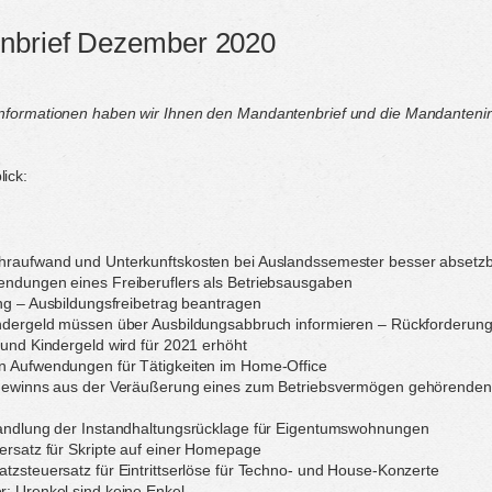
nbrief Dezember 2020
nformationen haben wir Ihnen den Mandantenbrief und die Mandanteni
ick:
hraufwand und Unterkunftskosten bei Auslandssemester besser absetz
endungen eines Freiberuflers als Betriebsausgaben
ung – Ausbildungsfreibetrag beantragen
indergeld müssen über Ausbildungsabbruch informieren – Rückforderung
 und Kindergeld wird für 2021 erhöht
n Aufwendungen für Tätigkeiten im Home-Office
Gewinns aus der Veräußerung eines zum Betriebsvermögen gehörenden, a
handlung der Instandhaltungsrücklage für Eigentumswohnungen
ersatz für Skripte auf einer Homepage
tzsteuersatz für Eintrittserlöse für Techno- und House-Konzerte
: Urenkel sind keine Enkel