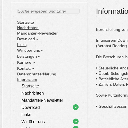
Informati
S
u
c
Startseite
h
Nachrichten
Bereitstellung vo
e
Mandanten-Newsletter
n
Download
In unserem Downlo
Links
(Acrobat Reader) b
Wir über uns
Leistungen
Die Broschüren i
Karriere
• Steuerliche Än
Kontakt
• Überbrückungsh
Datenschutzerklärung
• Betriebliche Al
Impressum
• Zahlen, Daten,
Startseite
Nachrichten
Sowie Kurzinform
Mandanten-Newsletter
• Geschäftsessen
Download
Links
Wir über uns