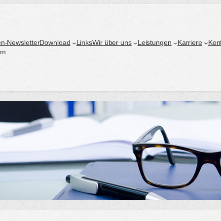
n-Newsletter
Download
Links
Wir über uns
Leistungen
Karriere
Kon
um