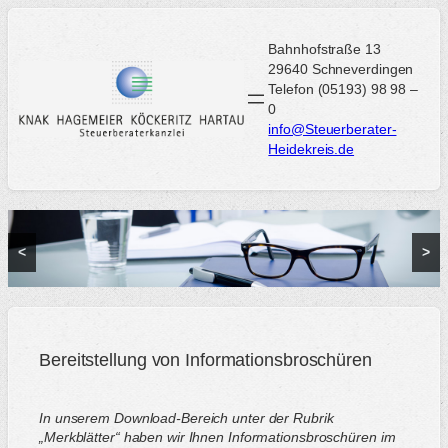
Zum
Inhalt
Bahnhofstraße 13
springen
29640 Schneverdingen
Telefon (05193) 98 98 –
0
info@Steuerberater-
Heidekreis.de
<
>
Bereitstellung von Informationsbroschüren
In unserem Download-Bereich unter der Rubrik
„Merkblätter“ haben wir Ihnen Informationsbroschüren im