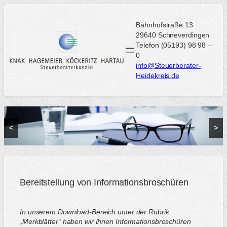
Zum
Inhalt
Bahnhofstraße 13
springen
29640 Schneverdingen
Telefon (05193) 98 98 –
0
info@Steuerberater-
Heidekreis.de
<
>
Bereitstellung von Informationsbroschüren
In unserem Download-Bereich unter der Rubrik
„Merkblätter“ haben wir Ihnen Informationsbroschüren