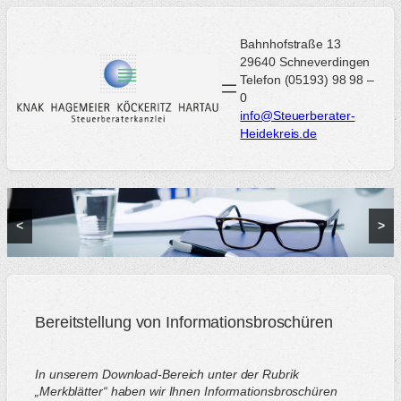
Zum
Inhalt
Bahnhofstraße 13
springen
29640 Schneverdingen
Telefon (05193) 98 98 –
0
info@Steuerberater-
Heidekreis.de
<
>
Bereitstellung von Informationsbroschüren
In unserem Download-Bereich unter der Rubrik
„Merkblätter“ haben wir Ihnen Informationsbroschüren